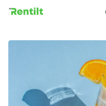
Rentilt
Uniwersalny system do zarządzania procesem wypożyczania pojazdów dedykowany klientom biznesowym i indywidualnym