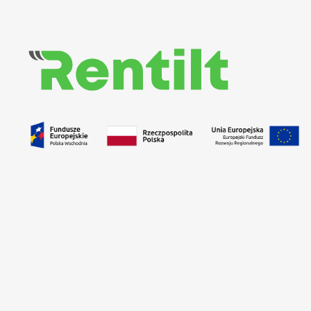
Rentilt
Uniwersalny system do zarządzania procesem wypożyczania pojazdów dedykowany klientom biznesowym i indywidualnym