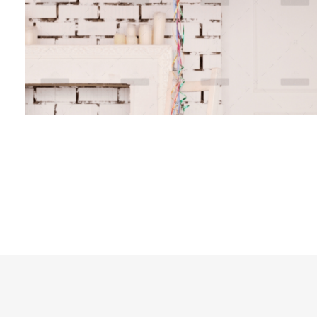
Blogger
roduq
Branding
Marketing